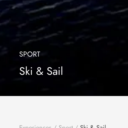
SPORT
Ski & Sail
Experiences
/
Sport
/
Ski & Sail