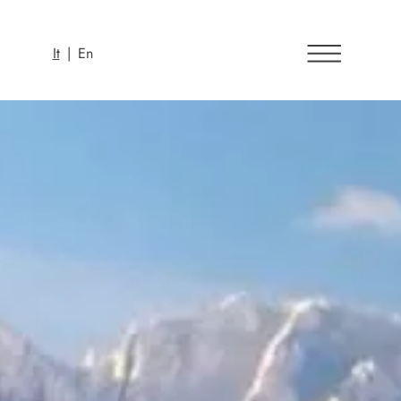
It
|
En