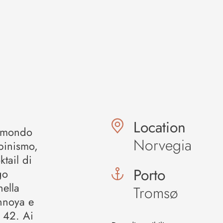
Location
l mondo
Norvegia
lpinismo,
tail di
Porto
go
nella
Tromsø
annoya e
 42. Ai