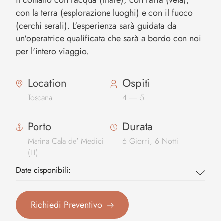
il contatto con l’acqua (mare), con l’aria (vela),
con la terra (esplorazione luoghi) e con il fuoco
(cerchi serali). L'esperienza sarà guidata da
un'operatrice qualificata che sarà a bordo con noi
per l'intero viaggio.
Location
Ospiti
Toscana
4
―
5
Porto
Durata
Marina Cala de' Medici
6
Giorni,
6
Notti
(LI)
Date disponibili:
Richiedi Preventivo