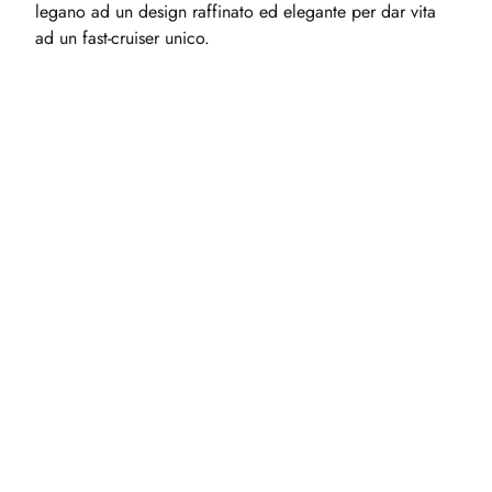
legano ad un design raffinato ed elegante per dar vita
ad un fast-cruiser unico.
12
m
6+2
2
2
EXTRAS
Barbeque
Amaca
WI - FI
Teli Mare
Scheda Completa