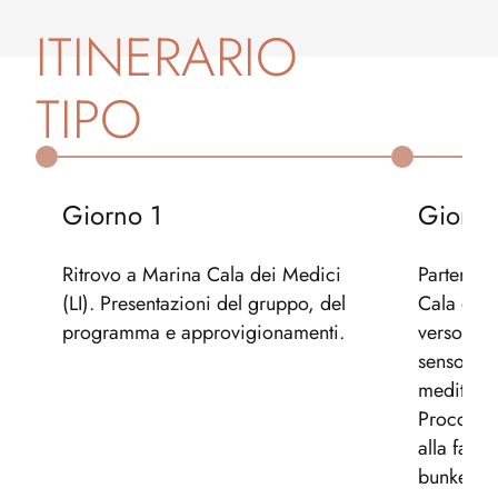
ITINERARIO
TIPO
Giorno
1
Giorn
Ritrovo a Marina Cala dei Medici
Partenza 
(LI). Presentazioni del gruppo, del
Cala dei 
programma e approvigionamenti.
verso l’i
sensorial
meditativ
Richiedi preventivo
Procchio.
alla falle
bunker). 