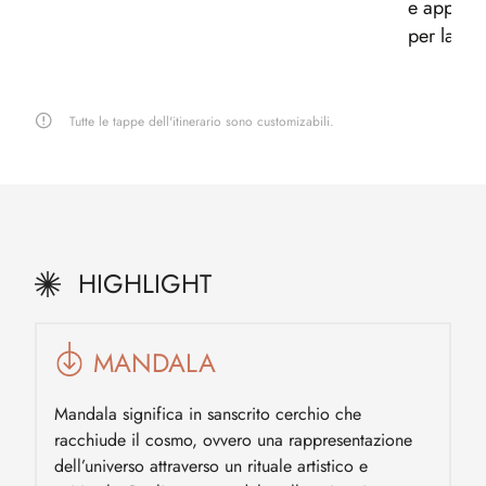
e approd
per la no
Tutte le tappe dell'itinerario sono customizabili.
HIGHLIGHT
MANDALA
Mandala significa in sanscrito cerchio che
racchiude il cosmo, ovvero una rappresentazione
dell’universo attraverso un rituale artistico e